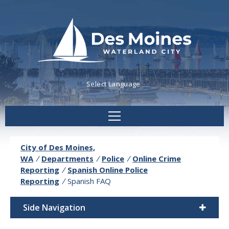
Powered by
Translate
City of Des Moines,
WA
/
Departments
/
Police
/
Online Crime
Reporting
/
Spanish Online Police
Reporting
/
Spanish FAQ
Side Navigation