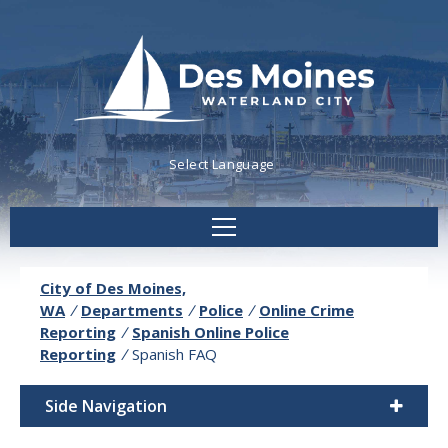
Powered by
Translate
City of Des Moines,
WA
/
Departments
/
Police
/
Online Crime
Reporting
/
Spanish Online Police
Reporting
/
Spanish FAQ
Side Navigation